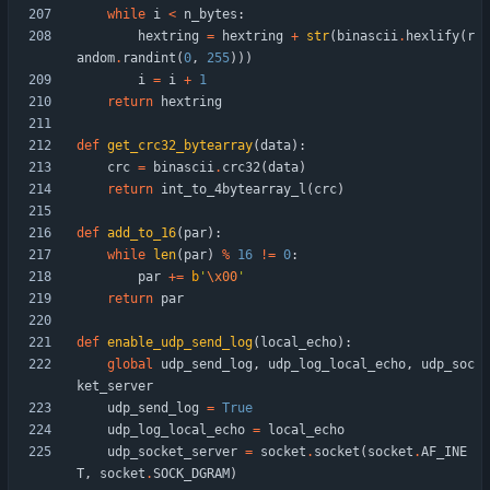
while
i
<
n_bytes
:
hextring
=
hextring
+
str
(
binascii
.
hexlify
(
r
andom
.
randint
(
0
,
255
)
)
)
i
=
i
+
1
return
hextring
def
get_crc32_bytearray
(
data
)
:
crc
=
binascii
.
crc32
(
data
)
return
int_to_4bytearray_l
(
crc
)
def
add_to_16
(
par
)
:
while
len
(
par
)
%
16
!=
0
:
par
+
=
b
'
\x00
'
return
par
def
enable_udp_send_log
(
local_echo
)
:
global
udp_send_log
,
udp_log_local_echo
,
udp_soc
ket_server
udp_send_log
=
True
udp_log_local_echo
=
local_echo
udp_socket_server
=
socket
.
socket
(
socket
.
AF_INE
T
,
socket
.
SOCK_DGRAM
)