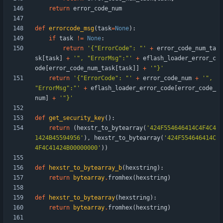
return
error_code_num
def
errorcode_msg
(
task
=
None
)
:
if
task
!=
None
:
return
'
{
"
ErrorCode
"
: 
"
'
+
error_code_num_ta
sk
[
task
]
+
'
"
, 
"
ErrorMsg
"
:
"
'
+
eflash_loader_error_c
ode
[
error_code_num_task
[
task
]
]
+
'
"
}
'
return
'
{
"
ErrorCode
"
: 
"
'
+
error_code_num
+
'
"
, 
"
ErrorMsg
"
:
"
'
+
eflash_loader_error_code
[
error_code_
num
]
+
'
"
}
'
def
get_security_key
(
)
:
return
(
hexstr_to_bytearray
(
'
424F554646414C4F4C4
1424B45594956
'
)
,
hexstr_to_bytearray
(
'
424F554646414C
4F4C41424B00000000
'
)
)
def
hexstr_to_bytearray_b
(
hexstring
)
:
return
bytearray
.
fromhex
(
hexstring
)
def
hexstr_to_bytearray
(
hexstring
)
:
return
bytearray
.
fromhex
(
hexstring
)