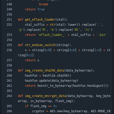
break
return
True
def
get_eflash_loader
(
xtal
)
:
xtal_suffix
=
str
(
xtal
)
.
lower
(
)
.
replace
(
'
.
'
,
'
p
'
)
.
replace
(
'
M
'
,
'
m
'
)
.
replace
(
'
RC
'
,
'
rc
'
)
return
'
eflash_loader_
'
+
xtal_suffix
+
'
.bin
'
def
str_endian_switch
(
string
)
:
s
=
string
[
6
:
8
]
+
string
[
4
:
6
]
+
string
[
2
:
4
]
+
st
ring
[
0
:
2
]
return
s
def
img_create_sha256_data
(
data_bytearray
)
:
hashfun
=
hashlib
.
sha256
(
)
hashfun
.
update
(
data_bytearray
)
return
hexstr_to_bytearray
(
hashfun
.
hexdigest
(
)
)
def
img_create_encrypt_data
(
data_bytearray
,
key_byte
array
,
iv_bytearray
,
flash_img
)
:
if
flash_img
==
0
:
cryptor
=
AES
.
new
(
key_bytearray
,
AES
.
MODE_CB