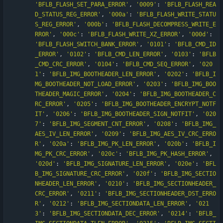
'
BFLB_FLASH_SET_PARA_ERROR
'
,
'
0009
'
:
'
BFLB_FLASH_REA
D_STATUS_REG_ERROR
'
,
'
000a
'
:
'
BFLB_FLASH_WRITE_STATU
S_REG_ERROR
'
,
'
000b
'
:
'
BFLB_FLASH_DECOMPRESS_WRITE_E
RROR
'
,
'
000c
'
:
'
BFLB_FLASH_WRITE_XZ_ERROR
'
,
'
000d
'
:
'
BFLB_FLASH_SWITCH_BANK_ERROR
'
,
'
0101
'
:
'
BFLB_CMD_ID
_ERROR
'
,
'
0102
'
:
'
BFLB_CMD_LEN_ERROR
'
,
'
0103
'
:
'
BFLB
_CMD_CRC_ERROR
'
,
'
0104
'
:
'
BFLB_CMD_SEQ_ERROR
'
,
'
020
1
'
:
'
BFLB_IMG_BOOTHEADER_LEN_ERROR
'
,
'
0202
'
:
'
BFLB_I
MG_BOOTHEADER_NOT_LOAD_ERROR
'
,
'
0203
'
:
'
BFLB_IMG_BOO
THEADER_MAGIC_ERROR
'
,
'
0204
'
:
'
BFLB_IMG_BOOTHEADER_C
RC_ERROR
'
,
'
0205
'
:
'
BFLB_IMG_BOOTHEADER_ENCRYPT_NOTF
IT
'
,
'
0206
'
:
'
BFLB_IMG_BOOTHEADER_SIGN_NOTFIT
'
,
'
020
7
'
:
'
BFLB_IMG_SEGMENT_CNT_ERROR
'
,
'
0208
'
:
'
BFLB_IMG_
AES_IV_LEN_ERROR
'
,
'
0209
'
:
'
BFLB_IMG_AES_IV_CRC_ERRO
R
'
,
'
020a
'
:
'
BFLB_IMG_PK_LEN_ERROR
'
,
'
020b
'
:
'
BFLB_I
MG_PK_CRC_ERROR
'
,
'
020c
'
:
'
BFLB_IMG_PK_HASH_ERROR
'
,
'
020d
'
:
'
BFLB_IMG_SIGNATURE_LEN_ERROR
'
,
'
020e
'
:
'
BFL
B_IMG_SIGNATURE_CRC_ERROR
'
,
'
020f
'
:
'
BFLB_IMG_SECTIO
NHEADER_LEN_ERROR
'
,
'
0210
'
:
'
BFLB_IMG_SECTIONHEADER_
CRC_ERROR
'
,
'
0211
'
:
'
BFLB_IMG_SECTIONHEADER_DST_ERRO
R
'
,
'
0212
'
:
'
BFLB_IMG_SECTIONDATA_LEN_ERROR
'
,
'
021
3
'
:
'
BFLB_IMG_SECTIONDATA_DEC_ERROR
'
,
'
0214
'
:
'
BFLB_