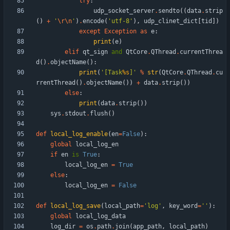
try
:
udp_socket_server
.
sendto
(
(
data
.
strip
(
)
+
'
\r
\n
'
)
.
encode
(
'
utf-8
'
)
,
udp_clinet_dict
[
tid
]
)
except
Exception
as
e
:
print
(
e
)
elif
qt_sign
and
QtCore
.
QThread
.
currentThrea
d
(
)
.
objectName
(
)
:
print
(
'
[Task
%s
]
'
%
str
(
QtCore
.
QThread
.
cu
rrentThread
(
)
.
objectName
(
)
)
+
data
.
strip
(
)
)
else
:
print
(
data
.
strip
(
)
)
sys
.
stdout
.
flush
(
)
def
local_log_enable
(
en
=
False
)
:
global
local_log_en
if
en
is
True
:
local_log_en
=
True
else
:
local_log_en
=
False
def
local_log_save
(
local_path
=
'
log
'
,
key_word
=
'
'
)
:
global
local_log_data
log_dir
=
os
.
path
.
join
(
app_path
,
local_path
)