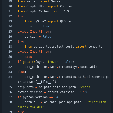
from
serial
import
Serial
from
Crypto
.
Util
import
Counter
from
Crypto
.
Cipher
import
AES
try
:
from
PySide2
import
QtCore
qt_sign
=
True
except
ImportError
:
qt_sign
=
False
try
:
from
serial
.
tools
.
list_ports
import
comports
except
ImportError
:
pass
if
getattr
(
sys
,
'
frozen
'
,
False
)
:
app_path
=
os
.
path
.
dirname
(
sys
.
executable
)
else
:
app_path
=
os
.
path
.
dirname
(
os
.
path
.
dirname
(
os
.
pa
th
.
abspath
(
__file__
)
)
)
chip_path
=
os
.
path
.
join
(
app_path
,
'
chips
'
)
python_version
=
struct
.
calcsize
(
'
P
'
)
*
8
if
python_version
==
64
:
path_dll
=
os
.
path
.
join
(
app_path
,
'
utils/jlink
'
,
'
JLink_x64.dll
'
)
else
: