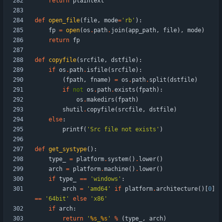
return
plaintext
def
open_file
(
file
,
mode
=
'
rb
'
)
:
fp
=
open
(
os
.
path
.
join
(
app_path
,
file
)
,
mode
)
return
fp
def
copyfile
(
srcfile
,
dstfile
)
:
if
os
.
path
.
isfile
(
srcfile
)
:
(
fpath
,
fname
)
=
os
.
path
.
split
(
dstfile
)
if
not
os
.
path
.
exists
(
fpath
)
:
os
.
makedirs
(
fpath
)
shutil
.
copyfile
(
srcfile
,
dstfile
)
else
:
printf
(
'
Src file not exists
'
)
def
get_systype
(
)
:
type_
=
platform
.
system
(
)
.
lower
(
)
arch
=
platform
.
machine
(
)
.
lower
(
)
if
type_
==
'
windows
'
:
arch
=
'
amd64
'
if
platform
.
architecture
(
)
[
0
]
==
'
64bit
'
else
'
x86
'
if
arch
:
return
'
%s
_
%s
'
%
(
type_
,
arch
)