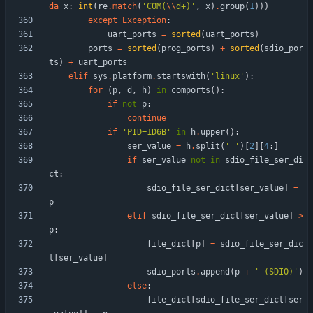
da
x
:
int
(
re
.
match
(
'
COM(
\\
d+)
'
,
x
)
.
group
(
1
)
)
)
except
Exception
:
uart_ports
=
sorted
(
uart_ports
)
ports
=
sorted
(
prog_ports
)
+
sorted
(
sdio_por
ts
)
+
uart_ports
elif
sys
.
platform
.
startswith
(
'
linux
'
)
:
for
(
p
,
d
,
h
)
in
comports
(
)
:
if
not
p
:
continue
if
'
PID=1D6B
'
in
h
.
upper
(
)
:
ser_value
=
h
.
split
(
'
'
)
[
2
]
[
4
:
]
if
ser_value
not
in
sdio_file_ser_di
ct
:
sdio_file_ser_dict
[
ser_value
]
=
p
elif
sdio_file_ser_dict
[
ser_value
]
>
p
:
file_dict
[
p
]
=
sdio_file_ser_dic
t
[
ser_value
]
sdio_ports
.
append
(
p
+
'
 (SDIO)
'
)
else
:
file_dict
[
sdio_file_ser_dict
[
ser