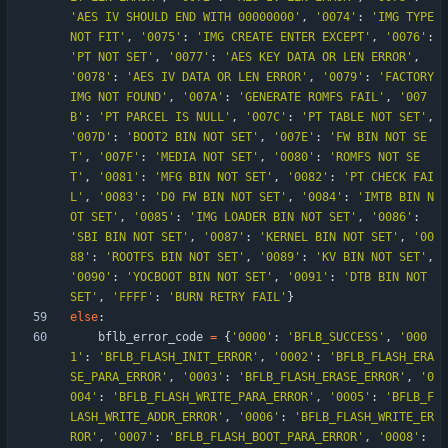
'
AES IV SHOULD END WITH 00000000
'
,
'
0074
'
:
'
IMG TYPE 
NOT FIT
'
,
'
0075
'
:
'
IMG CREATE ENTER EXCEPT
'
,
'
0076
'
:
'
PT NOT SET
'
,
'
0077
'
:
'
AES KEY DATA OR LEN ERROR
'
,
'
0078
'
:
'
AES IV DATA OR LEN ERROR
'
,
'
0079
'
:
'
FACTORY 
IMG NOT FOUND
'
,
'
007A
'
:
'
GENERATE ROMFS FAIL
'
,
'
007
B
'
:
'
PT PARCEL IS NULL
'
,
'
007C
'
:
'
PT TABLE NOT SET
'
,
'
007D
'
:
'
BOOT2 BIN NOT SET
'
,
'
007E
'
:
'
FW BIN NOT SE
T
'
,
'
007F
'
:
'
MEDIA NOT SET
'
,
'
0080
'
:
'
ROMFS NOT SE
T
'
,
'
0081
'
:
'
MFG BIN NOT SET
'
,
'
0082
'
:
'
PT CHECK FAI
L
'
,
'
0083
'
:
'
D0 FW BIN NOT SET
'
,
'
0084
'
:
'
IMTB BIN N
OT SET
'
,
'
0085
'
:
'
IMG LOADER BIN NOT SET
'
,
'
0086
'
:
'
SBI BIN NOT SET
'
,
'
0087
'
:
'
KERNEL BIN NOT SET
'
,
'
00
88
'
:
'
ROOTFS BIN NOT SET
'
,
'
0089
'
:
'
KV BIN NOT SET
'
,
'
0090
'
:
'
YOCBOOT BIN NOT SET
'
,
'
0091
'
:
'
DTB BIN NOT 
SET
'
,
'
FFFF
'
:
'
BURN RETRY FAIL
'
}
else
:
bflb_error_code
=
{
'
0000
'
:
'
BFLB_SUCCESS
'
,
'
000
1
'
:
'
BFLB_FLASH_INIT_ERROR
'
,
'
0002
'
:
'
BFLB_FLASH_ERA
SE_PARA_ERROR
'
,
'
0003
'
:
'
BFLB_FLASH_ERASE_ERROR
'
,
'
0
004
'
:
'
BFLB_FLASH_WRITE_PARA_ERROR
'
,
'
0005
'
:
'
BFLB_F
LASH_WRITE_ADDR_ERROR
'
,
'
0006
'
:
'
BFLB_FLASH_WRITE_ER
ROR
'
,
'
0007
'
:
'
BFLB_FLASH_BOOT_PARA_ERROR
'
,
'
0008
'
: