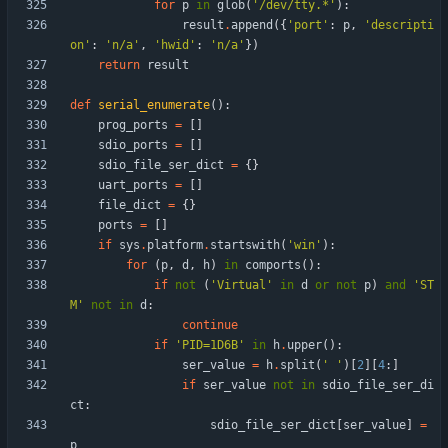
for
p
in
glob
(
'
/dev/tty.*
'
)
:
result
.
append
(
{
'
port
'
:
p
,
'
descripti
on
'
:
'
n/a
'
,
'
hwid
'
:
'
n/a
'
}
)
return
result
def
serial_enumerate
(
)
:
prog_ports
=
[
]
sdio_ports
=
[
]
sdio_file_ser_dict
=
{
}
uart_ports
=
[
]
file_dict
=
{
}
ports
=
[
]
if
sys
.
platform
.
startswith
(
'
win
'
)
:
for
(
p
,
d
,
h
)
in
comports
(
)
:
if
not
(
'
Virtual
'
in
d
or
not
p
)
and
'
ST
M
'
not
in
d
:
continue
if
'
PID=1D6B
'
in
h
.
upper
(
)
:
ser_value
=
h
.
split
(
'
'
)
[
2
]
[
4
:
]
if
ser_value
not
in
sdio_file_ser_di
ct
:
sdio_file_ser_dict
[
ser_value
]
=
p