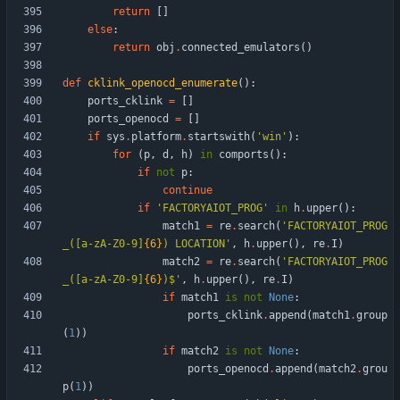
return
[
]
else
:
return
obj
.
connected_emulators
(
)
def
cklink_openocd_enumerate
(
)
:
ports_cklink
=
[
]
ports_openocd
=
[
]
if
sys
.
platform
.
startswith
(
'
win
'
)
:
for
(
p
,
d
,
h
)
in
comports
(
)
:
if
not
p
:
continue
if
'
FACTORYAIOT_PROG
'
in
h
.
upper
(
)
:
match1
=
re
.
search
(
'
FACTORYAIOT_PROG
_([a-zA-Z0-9]
{6}
) LOCATION
'
,
h
.
upper
(
)
,
re
.
I
)
match2
=
re
.
search
(
'
FACTORYAIOT_PROG
_([a-zA-Z0-9]
{6}
)$
'
,
h
.
upper
(
)
,
re
.
I
)
if
match1
is
not
None
:
ports_cklink
.
append
(
match1
.
group
(
1
)
)
if
match2
is
not
None
:
ports_openocd
.
append
(
match2
.
grou
p
(
1
)
)