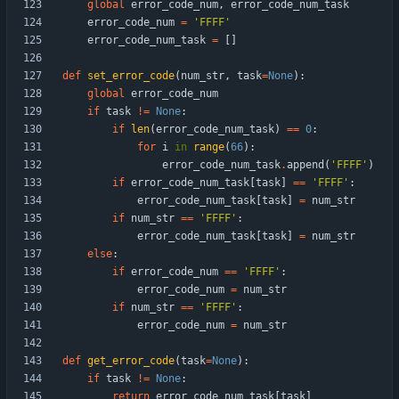
global
error_code_num
,
error_code_num_task
error_code_num
=
'
FFFF
'
error_code_num_task
=
[
]
def
set_error_code
(
num_str
,
task
=
None
)
:
global
error_code_num
if
task
!=
None
:
if
len
(
error_code_num_task
)
==
0
:
for
i
in
range
(
66
)
:
error_code_num_task
.
append
(
'
FFFF
'
)
if
error_code_num_task
[
task
]
==
'
FFFF
'
:
error_code_num_task
[
task
]
=
num_str
if
num_str
==
'
FFFF
'
:
error_code_num_task
[
task
]
=
num_str
else
:
if
error_code_num
==
'
FFFF
'
:
error_code_num
=
num_str
if
num_str
==
'
FFFF
'
:
error_code_num
=
num_str
def
get_error_code
(
task
=
None
)
:
if
task
!=
None
:
return
error_code_num_task
[
task
]