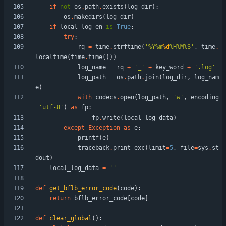
if
not
os
.
path
.
exists
(
log_dir
)
:
os
.
makedirs
(
log_dir
)
if
local_log_en
is
True
:
try
:
rq
=
time
.
strftime
(
'
%
Y
%
m
%d
%
H
%
M
%
S
'
,
time
.
localtime
(
time
.
time
(
)
)
)
log_name
=
rq
+
'
_
'
+
key_word
+
'
.log
'
log_path
=
os
.
path
.
join
(
log_dir
,
log_nam
e
)
with
codecs
.
open
(
log_path
,
'
w
'
,
encoding
=
'
utf-8
'
)
as
fp
:
fp
.
write
(
local_log_data
)
except
Exception
as
e
:
printf
(
e
)
traceback
.
print_exc
(
limit
=
5
,
file
=
sys
.
st
dout
)
local_log_data
=
'
'
def
get_bflb_error_code
(
code
)
:
return
bflb_error_code
[
code
]
def
clear_global
(
)
: