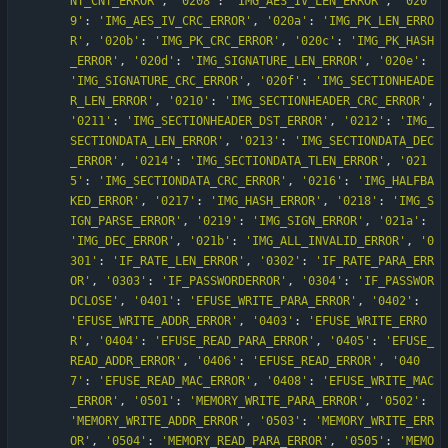
NT_CNT_ERROR
'
,
'
0208
'
:
'
IMG_AES_IV_LEN_ERROR
'
,
'
020
9
'
:
'
IMG_AES_IV_CRC_ERROR
'
,
'
020a
'
:
'
IMG_PK_LEN_ERRO
R
'
,
'
020b
'
:
'
IMG_PK_CRC_ERROR
'
,
'
020c
'
:
'
IMG_PK_HASH
_ERROR
'
,
'
020d
'
:
'
IMG_SIGNATURE_LEN_ERROR
'
,
'
020e
'
:
'
IMG_SIGNATURE_CRC_ERROR
'
,
'
020f
'
:
'
IMG_SECTIONHEADE
R_LEN_ERROR
'
,
'
0210
'
:
'
IMG_SECTIONHEADER_CRC_ERROR
'
,
'
0211
'
:
'
IMG_SECTIONHEADER_DST_ERROR
'
,
'
0212
'
:
'
IMG_
SECTIONDATA_LEN_ERROR
'
,
'
0213
'
:
'
IMG_SECTIONDATA_DEC
_ERROR
'
,
'
0214
'
:
'
IMG_SECTIONDATA_TLEN_ERROR
'
,
'
021
5
'
:
'
IMG_SECTIONDATA_CRC_ERROR
'
,
'
0216
'
:
'
IMG_HALFBA
KED_ERROR
'
,
'
0217
'
:
'
IMG_HASH_ERROR
'
,
'
0218
'
:
'
IMG_S
IGN_PARSE_ERROR
'
,
'
0219
'
:
'
IMG_SIGN_ERROR
'
,
'
021a
'
:
'
IMG_DEC_ERROR
'
,
'
021b
'
:
'
IMG_ALL_INVALID_ERROR
'
,
'
0
301
'
:
'
IF_RATE_LEN_ERROR
'
,
'
0302
'
:
'
IF_RATE_PARA_ERR
OR
'
,
'
0303
'
:
'
IF_PASSWORDERROR
'
,
'
0304
'
:
'
IF_PASSWOR
DCLOSE
'
,
'
0401
'
:
'
EFUSE_WRITE_PARA_ERROR
'
,
'
0402
'
:
'
EFUSE_WRITE_ADDR_ERROR
'
,
'
0403
'
:
'
EFUSE_WRITE_ERRO
R
'
,
'
0404
'
:
'
EFUSE_READ_PARA_ERROR
'
,
'
0405
'
:
'
EFUSE_
READ_ADDR_ERROR
'
,
'
0406
'
:
'
EFUSE_READ_ERROR
'
,
'
040
7
'
:
'
EFUSE_READ_MAC_ERROR
'
,
'
0408
'
:
'
EFUSE_WRITE_MAC
_ERROR
'
,
'
0501
'
:
'
MEMORY_WRITE_PARA_ERROR
'
,
'
0502
'
:
'
MEMORY_WRITE_ADDR_ERROR
'
,
'
0503
'
:
'
MEMORY_WRITE_ERR
OR
'
,
'
0504
'
:
'
MEMORY_READ_PARA_ERROR
'
,
'
0505
'
:
'
MEMO