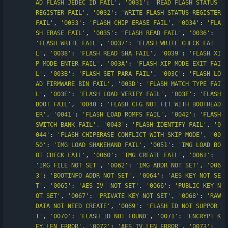
AD FLASH JEDEC ID FAIL
'
,
'
0031
'
:
'
READ FLASH STATUS 
REGISTER FAIL
'
,
'
0032
'
:
'
WRITE FLASH STATUS REGISTER 
FAIL
'
,
'
0033
'
:
'
FLASH CHIP ERASE FAIL
'
,
'
0034
'
:
'
FLA
SH ERASE FAIL
'
,
'
0035
'
:
'
FLASH READ FAIL
'
,
'
0036
'
:
'
FLASH WRITE FAIL
'
,
'
0037
'
:
'
FLASH WRITE CHECK FAI
L
'
,
'
0038
'
:
'
FLASH READ SHA FAIL
'
,
'
0039
'
:
'
FLASH XI
P MODE ENTER FAIL
'
,
'
003A
'
:
'
FLASH XIP MODE EXIT FAI
L
'
,
'
003B
'
:
'
FLASH SET PARA FAIL
'
,
'
003C
'
:
'
FLASH LO
AD FIRMWARE BIN FAIL
'
,
'
003D
'
:
'
FLASH MATCH TYPE FAI
L
'
,
'
003E
'
:
'
FLASH LOAD VERIFY FAIL
'
,
'
003F
'
:
'
FLASH 
BOOT FAIL
'
,
'
0040
'
:
'
FLASH CFG NOT FIT WITH BOOTHEAD
ER
'
,
'
0041
'
:
'
FLASH LOAD ROMFS FAIL
'
,
'
0042
'
:
'
FLASH 
SWITCH BANK FAIL
'
,
'
0043
'
:
'
FLASH IDENTIFY FAIL
'
,
'
0
044
'
:
'
FLASH CHIPERASE CONFLICT WITH SKIP MODE
'
,
'
00
50
'
:
'
IMG LOAD SHAKEHAND FAIL
'
,
'
0051
'
:
'
IMG LOAD BO
OT CHECK FAIL
'
,
'
0060
'
:
'
IMG CREATE FAIL
'
,
'
0061
'
:
'
IMG FILE NOT SET
'
,
'
0062
'
:
'
IMG ADDR NOT SET
'
,
'
006
3
'
:
'
BOOTINFO ADDR NOT SET
'
,
'
0064
'
:
'
AES KEY NOT SE
T
'
,
'
0065
'
:
'
AES IV  NOT SET
'
,
'
0066
'
:
'
PUBLIC KEY N
OT SET
'
,
'
0067
'
:
'
PRIVATE KEY NOT SET
'
,
'
0068
'
:
'
RAW 
DATA NOT NEED CREATE
'
,
'
0069
'
:
'
FLASH ID NOT SUPPOR
T
'
,
'
0070
'
:
'
FLASH ID NOT FOUND
'
,
'
0071
'
:
'
ENCRYPT K
EY LEN ERROR
'
,
'
0072
'
:
'
AES IV LEN ERROR
'
,
'
0073
'
: