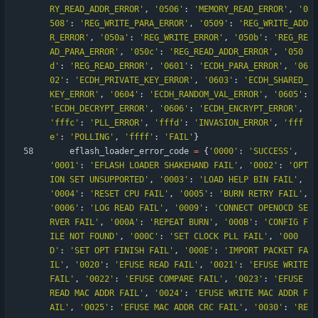
RY_READ_ADDR_ERROR
'
,
'
0506
'
:
'
MEMORY_READ_ERROR
'
,
'
0
508
'
:
'
REG_WRITE_PARA_ERROR
'
,
'
0509
'
:
'
REG_WRITE_ADD
R_ERROR
'
,
'
050a
'
:
'
REG_WRITE_ERROR
'
,
'
050b
'
:
'
REG_RE
AD_PARA_ERROR
'
,
'
050c
'
:
'
REG_READ_ADDR_ERROR
'
,
'
050
d
'
:
'
REG_READ_ERROR
'
,
'
0601
'
:
'
ECDH_PARA_ERROR
'
,
'
06
02
'
:
'
ECDH_PRIVATE_KEY_ERROR
'
,
'
0603
'
:
'
ECDH_SHARED_
KEY_ERROR
'
,
'
0604
'
:
'
ECDH_RANDOM_VAL_ERROR
'
,
'
0605
'
:
'
ECDH_DECRYPT_ERROR
'
,
'
0606
'
:
'
ECDH_ENCRYPT_ERROR
'
,
'
fffc
'
:
'
PLL_ERROR
'
,
'
fffd
'
:
'
INVASION_ERROR
'
,
'
fff
e
'
:
'
POLLING
'
,
'
ffff
'
:
'
FAIL
'
}
eflash_loader_error_code
=
{
'
0000
'
:
'
SUCCESS
'
,
'
0001
'
:
'
EFLASH LOADER SHAKEHAND FAIL
'
,
'
0002
'
:
'
OPT
ION SET UNSUPPORTED
'
,
'
0003
'
:
'
LOAD HELP BIN FAIL
'
,
'
0004
'
:
'
RESET CPU FAIL
'
,
'
0005
'
:
'
BURN RETRY FAIL
'
,
'
0006
'
:
'
LOG READ FAIL
'
,
'
0009
'
:
'
CONNECT OPENOCD SE
RVER FAIL
'
,
'
000A
'
:
'
REPEAT BURN
'
,
'
000B
'
:
'
CONFIG F
ILE NOT FOUND
'
,
'
000C
'
:
'
SET CLOCK PLL FAIL
'
,
'
000
D
'
:
'
SET OPT FINISH FAIL
'
,
'
000E
'
:
'
IMPORT PACKET FA
IL
'
,
'
0020
'
:
'
EFUSE READ FAIL
'
,
'
0021
'
:
'
EFUSE WRITE 
FAIL
'
,
'
0022
'
:
'
EFUSE COMPARE FAIL
'
,
'
0023
'
:
'
EFUSE 
READ MAC ADDR FAIL
'
,
'
0024
'
:
'
EFUSE WRITE MAC ADDR F
AIL
'
,
'
0025
'
:
'
EFUSE MAC ADDR CRC FAIL
'
,
'
0030
'
:
'
RE