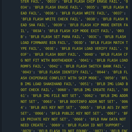
STER FAIL
'
,
'
0033
'
:
'
BFLB FLASH CHIP ERASE FAIL
'
,
'
0
034
'
:
'
BFLB FLASH ERASE FAIL
'
,
'
0035
'
:
'
BFLB FLASH R
EAD FAIL
'
,
'
0036
'
:
'
BFLB FLASH WRITE FAIL
'
,
'
0037
'
:
'
BFLB FLASH WRITE CHECK FAIL
'
,
'
0038
'
:
'
BFLB FLASH R
EAD SHA FAIL
'
,
'
0039
'
:
'
BFLB FLASH XIP MODE ENTER FA
IL
'
,
'
003A
'
:
'
BFLB FLASH XIP MODE EXIT FAIL
'
,
'
003
B
'
:
'
BFLB FLASH SET PARA FAIL
'
,
'
003C
'
:
'
BFLB FLASH 
LOAD FIRMWARE BIN FAIL
'
,
'
003D
'
:
'
BFLB FLASH MATCH T
YPE FAIL
'
,
'
003E
'
:
'
BFLB FLASH LOAD VERIFY FAIL
'
,
'
0
03F
'
:
'
BFLB FLASH BOOT FAIL
'
,
'
0040
'
:
'
BFLB FLASH CF
G NOT FIT WITH BOOTHEADER
'
,
'
0041
'
:
'
BFLB FLASH LOAD 
ROMFS FAIL
'
,
'
0042
'
:
'
BFLB FLASH SWITCH BANK FAIL
'
,
'
0043
'
:
'
BFLB FLASH IDENTIFY FAIL
'
,
'
0044
'
:
'
BFLB FL
ASH CHIPERASE CONFLICT WITH SKIP MODE
'
,
'
0050
'
:
'
BFL
B IMG LOAD SHAKEHAND FAIL
'
,
'
0051
'
:
'
BFLB IMG LOAD B
OOT CHECK FAIL
'
,
'
0060
'
:
'
BFLB IMG CREATE FAIL
'
,
'
00
61
'
:
'
BFLB IMG FILE NOT SET
'
,
'
0062
'
:
'
BFLB IMG ADDR 
NOT SET
'
,
'
0063
'
:
'
BFLB BOOTINFO ADDR NOT SET
'
,
'
006
4
'
:
'
BFLB AES KEY NOT SET
'
,
'
0065
'
:
'
BFLB AES IV NOT 
SET
'
,
'
0066
'
:
'
BFLB PUBLIC KEY NOT SET
'
,
'
0067
'
:
'
BF
LB PRIVATE KEY NOT SET
'
,
'
0068
'
:
'
BFLB RAW DATA NOT 
NEED CREATE
'
,
'
0069
'
:
'
BFLB FLASH ID NOT SUPPORT
'
,
'
0070
'
:
'
BFLB FLASH ID NOT FOUND
'
,
'
0071
'
:
'
BFLB ENC